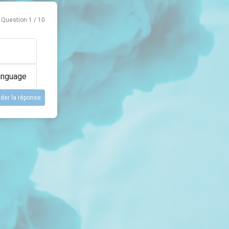
Question
1
/
10
e
anguage
ider la réponse