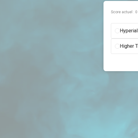
Score actuel :
0
Hyperia
Higher 