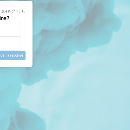
Question
1
/
10
ire?
ider la réponse