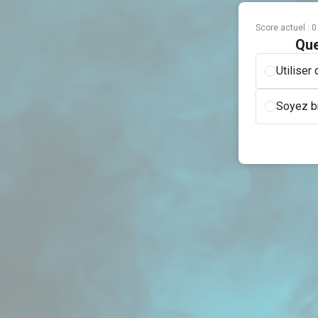
Score actuel :
0
Que
Utilise
Soyez br