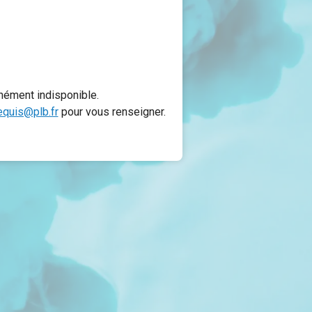
nément indisponible.
equis@plb.fr
pour vous renseigner.