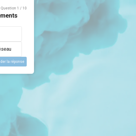
Question
1
/
10
pements
réseau
ider la réponse