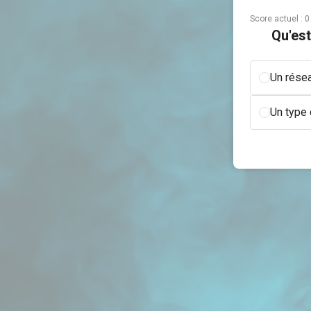
Score actuel :
0
Qu'est
Un résea
Un type 