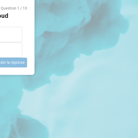
Question
1
/
10
oud
ider la réponse