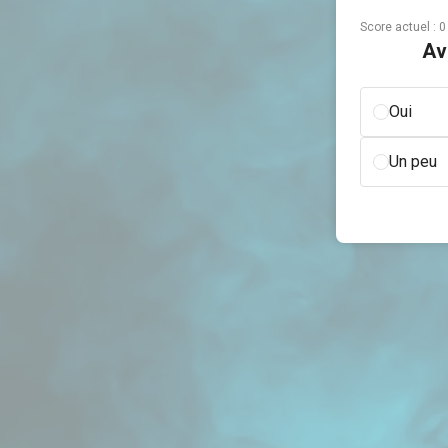
Score actuel :
0
Av
Oui
Un peu