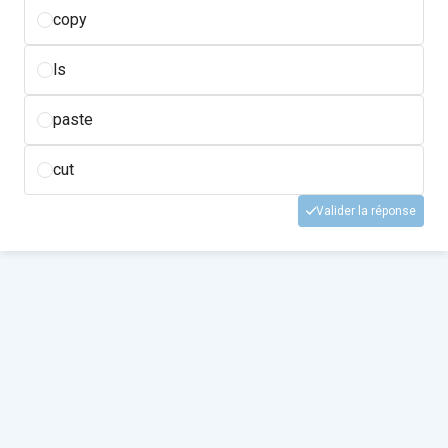
copy
ls
paste
cut
Valider la réponse