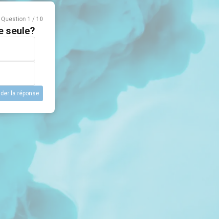
Question
1
/
10
e seule?
ider la réponse