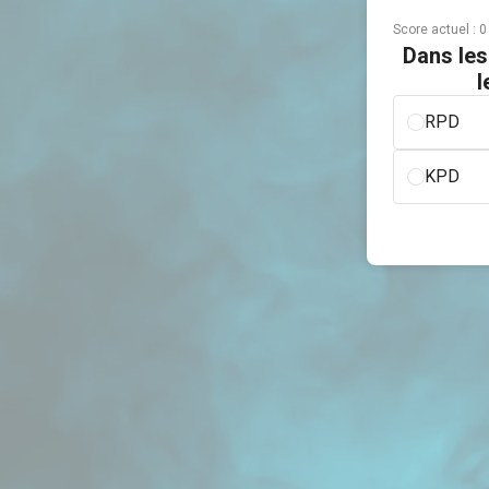
Score actuel :
0
Dans les
l
RPD
KPD