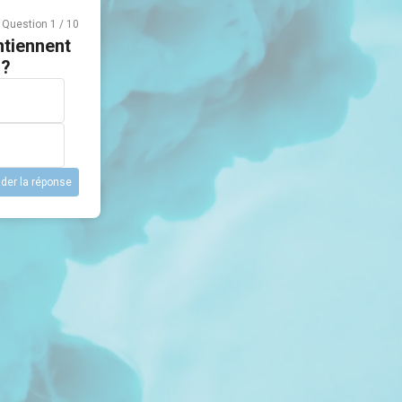
Question
1
/
10
ntiennent
 ?
ider la réponse