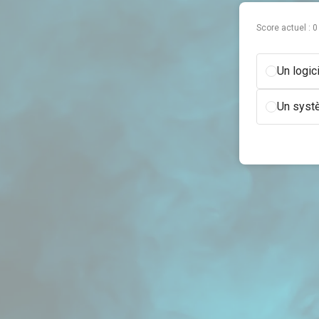
Score actuel :
0
Un logic
Un syst