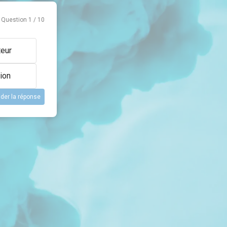
Question
1
/
10
teur
ion
ider la réponse